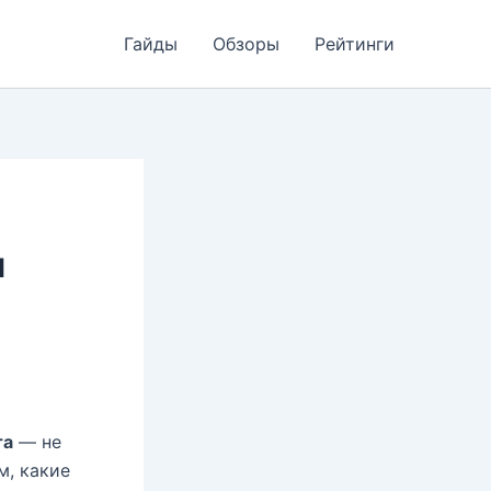
Гайды
Обзоры
Рейтинги
я
та
— не
м, какие