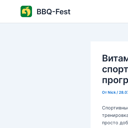
Перейти
BBQ-Fest
к
содержимому
Вита
спорт
прог
От
Nick
/
28.0
Спортивные
тренировк
просто доб