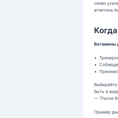
селен усил
атлетике А
Когда
Витамины 
Трениров
Соблюде
Признака
Выбирайте
быть в вид
— Thorne Re
Пример дн