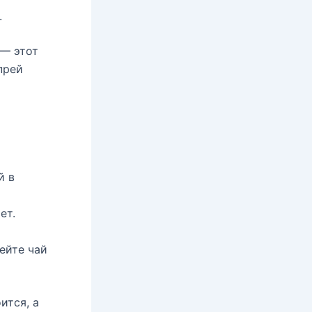
.
 — этот
прей
й в
ет.
ейте чай
ится, а