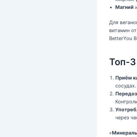
Магний
и
Для вегано
витамин от
BetterYou B
Топ-3
Приём к
сосудах.
Передоз
Контроли
Употреб
через ча
«
Минералы