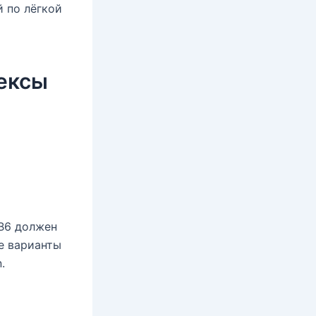
й по лёгкой
ексы
B6 должен
ие варианты
.