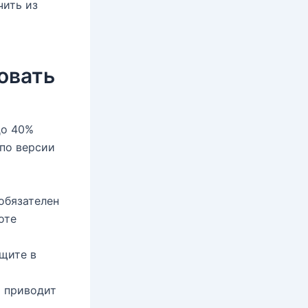
чить из
овать
до 40%
по версии
обязателен
оте
Ищите в
т приводит