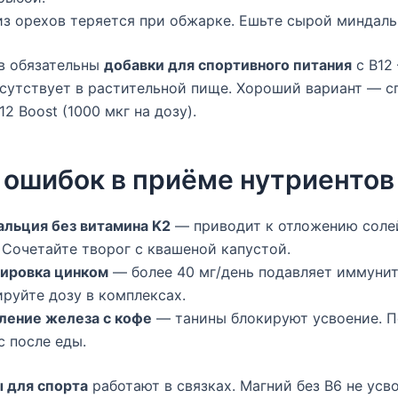
з орехов теряется при обжарке. Ешьте сырой миндаль
в обязательны
добавки для спортивного питания
с B12
сутствует в растительной пище. Хороший вариант — с
12 Boost (1000 мкг на дозу).
 ошибок в приёме нутриентов
альция без витамина K2
— приводит к отложению соле
 Сочетайте творог с квашеной капустой.
ировка цинком
— более 40 мг/день подавляет иммунит
руйте дозу в комплексах.
ление железа с кофе
— танины блокируют усвоение. П
с после еды.
 для спорта
работают в связках. Магний без B6 не усво