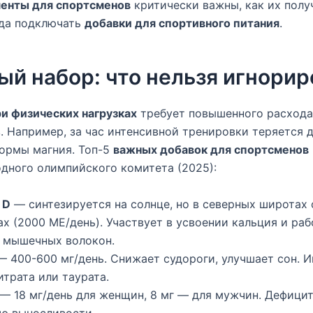
енты для спортсменов
критически важны, как их полу
гда подключать
добавки для спортивного питания
.
ый набор: что нельзя игнорир
и физических нагрузках
требует повышенного расхода
. Например, за час интенсивной тренировки теряется 
ормы магния. Топ-5
важных добавок для спортсменов
дного олимпийского комитета (2025):
 D
— синтезируется на солнце, но в северных широтах 
ах (2000 МЕ/день). Участвует в усвоении кальция и раб
 мышечных волокон.
 400-600 мг/день. Снижает судороги, улучшает сон. 
трата или таурата.
— 18 мг/день для женщин, 8 мг — для мужчин. Дефици
ию выносливости.