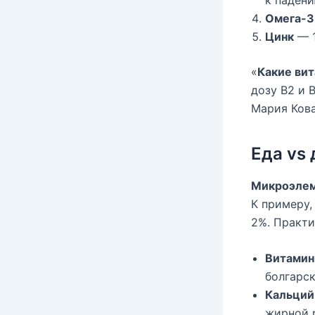
Омега-3
Цинк
— 1
«
Какие ви
дозу B2 и 
Мария Кова
Еда vs
Микроэлем
К примеру,
2%. Практи
Витамин
болгарск
Кальций
жирной 