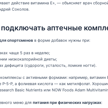
ивает действие витамина E», — объясняет врач сборно
ндрей Соколов.
 подключать аптечные компл
для спортсменов
в форме добавок нужны при:
ках чаще 5 раз в неделю;
нии низкокалорийной диеты;
х дефицита (судороги, усталость, ломкие ногти).
 комплексы с активными формами: например, витамин 
е P-5-P, а фолиевая кислота — как метилфолат. Хорош
search Basic Nutrients или NOW Foods Adam Multivitamin
евного меню для
питания при физических нагрузках
: