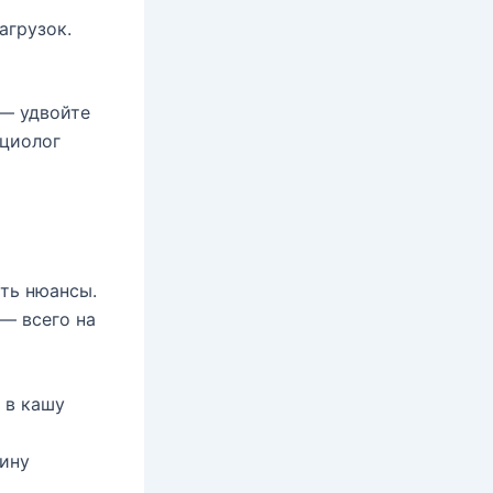
агрузок.
 — удвойте
ициолог
ть нюансы.
 — всего на
 в кашу
хину