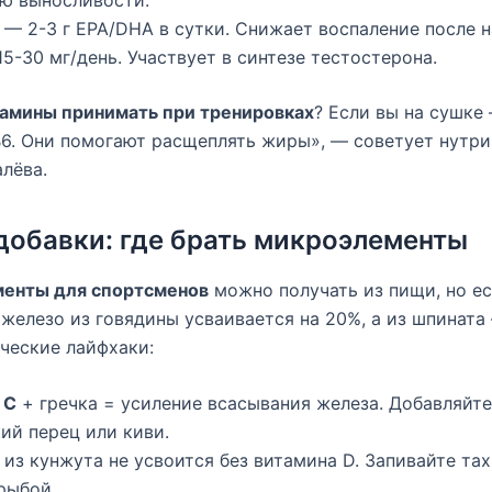
— 2-3 г EPA/DHA в сутки. Снижает воспаление после н
5-30 мг/день. Участвует в синтезе тестостерона.
тамины принимать при тренировках
? Если вы на сушке
B6. Они помогают расщеплять жиры», — советует нутр
лёва.
 добавки: где брать микроэлементы
енты для спортсменов
можно получать из пищи, но ес
 железо из говядины усваивается на 20%, а из шпината
ческие лайфхаки:
 С
+ гречка = усиление всасывания железа. Добавляйте
ий перец или киви.
из кунжута не усвоится без витамина D. Запивайте та
рыбой.