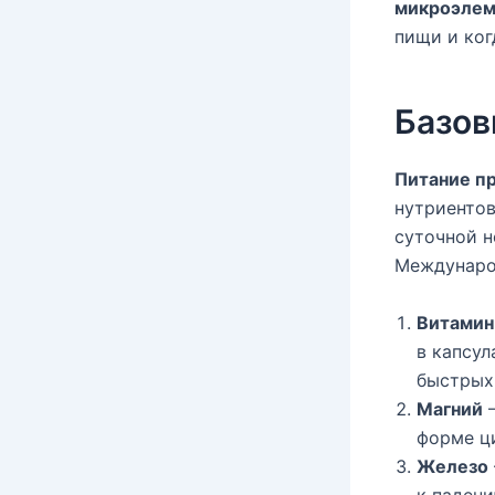
микроэлем
пищи и ко
Базов
Питание пр
нутриентов
суточной н
Междунаро
Витамин
в капсул
быстрых
Магний
—
форме ци
Железо
к паден